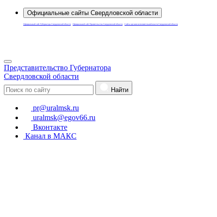
Официальные сайты Свердловской области
Официальный сайт Губернатора Свердловской области
Официальный сайт Правительства Свердловской области
Сайты органов исполнительной власти Свердловской области
Для слабовидящих
Представительство Губернатора
Свердловской области
Найти
pr@uralmsk.ru
uralmsk@egov66.ru
Вконтакте
Канал в МАКС