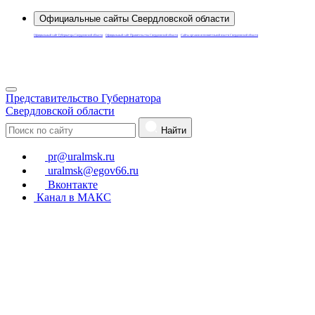
Официальные сайты Свердловской области
Официальный сайт Губернатора Свердловской области
Официальный сайт Правительства Свердловской области
Сайты органов исполнительной власти Свердловской области
Для слабовидящих
Представительство Губернатора
Свердловской области
Найти
pr@uralmsk.ru
uralmsk@egov66.ru
Вконтакте
Канал в МАКС