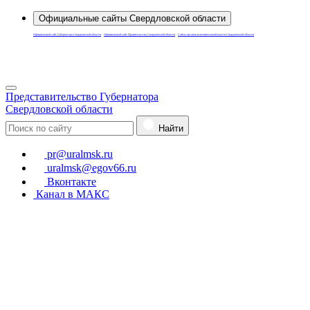
Официальные сайты Свердловской области
Официальный сайт Губернатора Свердловской области
Официальный сайт Правительства Свердловской области
Сайты органов исполнительной власти Свердловской области
Для слабовидящих
Представительство Губернатора
Свердловской области
Найти
pr@uralmsk.ru
uralmsk@egov66.ru
Вконтакте
Канал в МАКС