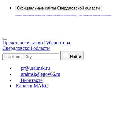
Официальные сайты Свердловской области
Официальный сайт Губернатора Свердловской области
Официальный сайт Правительства Свердловской области
Сайты органов исполнительной власти Свердловской области
Для слабовидящих
Представительство Губернатора
Свердловской области
Найти
pr@uralmsk.ru
uralmsk@egov66.ru
Вконтакте
Канал в МАКС