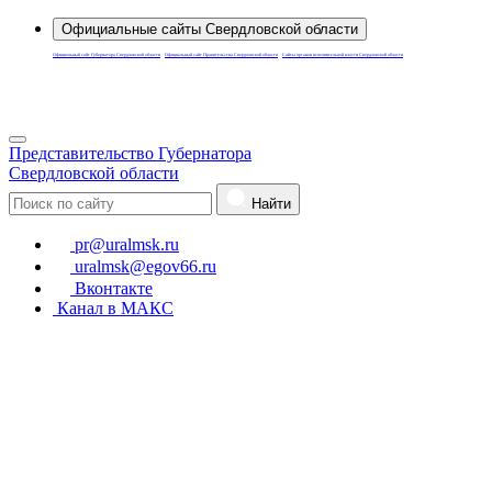
Официальные сайты Свердловской области
Официальный сайт Губернатора Свердловской области
Официальный сайт Правительства Свердловской области
Сайты органов исполнительной власти Свердловской области
Для слабовидящих
Представительство Губернатора
Свердловской области
Найти
pr@uralmsk.ru
uralmsk@egov66.ru
Вконтакте
Канал в МАКС